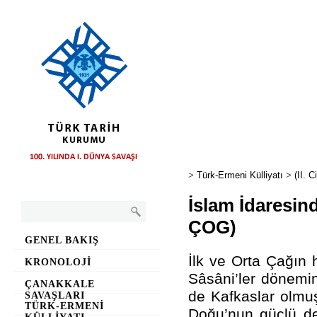
>
Türk-Ermeni Külliyatı
>
(II. C
İslam İdaresin
ÇOG)
GENEL BAKIŞ
İlk ve Orta Çağın
KRONOLOJI
Sâsâni’ler dönemin
ÇANAKKALE
de Kafkaslar olmuş
SAVAŞLARI
TÜRK-ERMENI
Doğu’nun güçlü dev