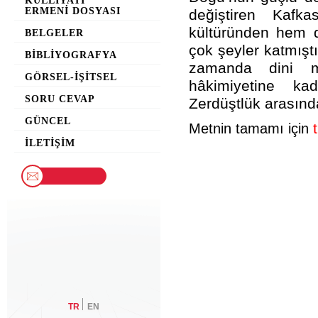
KÜLLIYATI
ERMENI DOSYASI
değiştiren Kaf
kültüründen hem 
BELGELER
çok şeyler katmışt
BIBLIYOGRAFYA
zamanda dini m
GÖRSEL-İŞITSEL
hâkimiyetine kad
SORU CEVAP
Zerdüştlük arasınd
GÜNCEL
Metnin tamamı için
İLETIŞIM
TR
EN